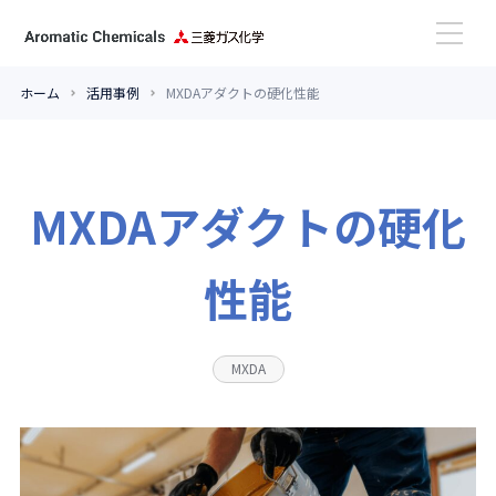
ホーム
活用事例
MXDAアダクトの硬化性能
高性能アミン
芳香族アルデヒド
MXDAアダクトの硬化
活用事例
性能
更新情報
MXDA
お問い合わせ