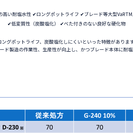
様の高い耐塩水性 ✔ロングポットライフ ✔ブレード等大型VaRT
✔低変質性（炭酸塩化） ✔べた付きのない良好な硬化物
かつロングポットライフ、炭酸塩化しにくいといった特徴があり
ード製造の作業性、生産性が向上し、かつブレード本体に耐塩